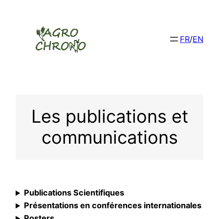
Aller
au
contenu
FR
/
EN
Les publications et
communications
Publications Scientifiques
Présentations en conférences internationales
Posters