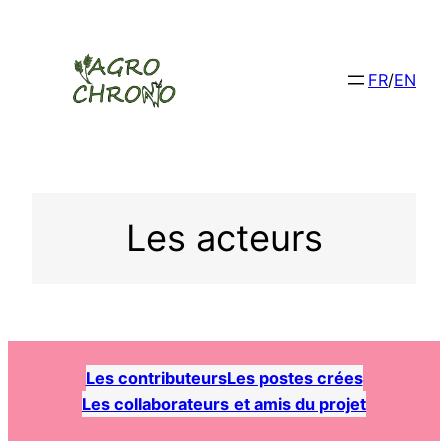
Aller
au
contenu
FR
/
EN
Les acteurs
Les contributeurs
Les postes crées
Les collaborateurs
et amis du projet