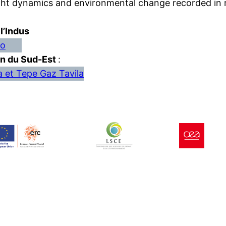
ght dynamics and environmental change recorded in 
l’Indus
ro
an du Sud-Est
:
 et Tepe Gaz Tavila